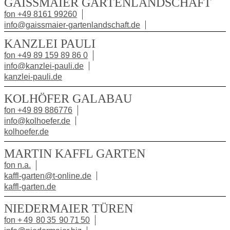
GAISSMAIER GARTENLANDSCHAFT
fon +49 8161 99260
info@gaissmaier-gartenlandschaft.de
KANZLEI PAULI
fon +49 89 159 89 86 0
info@kanzlei-pauli.de
kanzlei-pauli.de
KOLHÖFER GALABAU
fon +49 89 886776
info@kolhoefer.de
kolhoefer.de
MARTIN KAFFL GARTEN
fon n.a.
kaffl-garten@t-online.de
kaffl-garten.de
NIEDERMAIER TÜREN
fon + 49 80 35 90 71 50