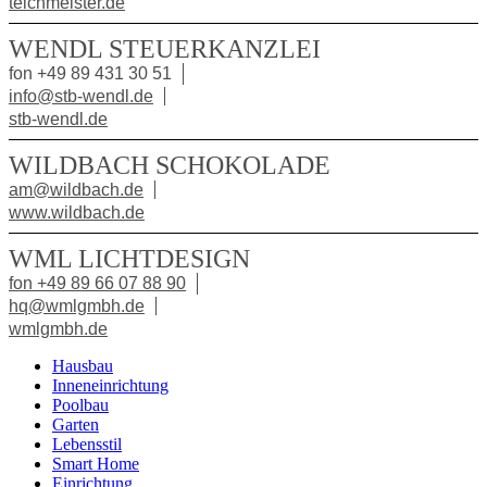
teichmeister.de
WENDL STEUERKANZLEI
fon +49 89 431 30 51
info@stb-wendl.de
stb-wendl.de
WILDBACH SCHOKOLADE
am@wildbach.de
www.wildbach.de
WML LICHTDESIGN
fon +49 89 66 07 88 90
hq@wmlgmbh.de
wmlgmbh.de
Hausbau
Inneneinrichtung
Poolbau
Garten
Lebensstil
Smart Home
Einrichtung