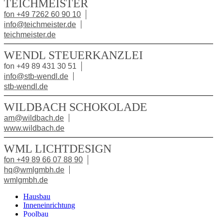
TEICHMEISTER
fon +49 7262 60 90 10
info@teichmeister.de
teichmeister.de
WENDL STEUERKANZLEI
fon +49 89 431 30 51
info@stb-wendl.de
stb-wendl.de
WILDBACH SCHOKOLADE
am@wildbach.de
www.wildbach.de
WML LICHTDESIGN
fon +49 89 66 07 88 90
hq@wmlgmbh.de
wmlgmbh.de
Hausbau
Inneneinrichtung
Poolbau