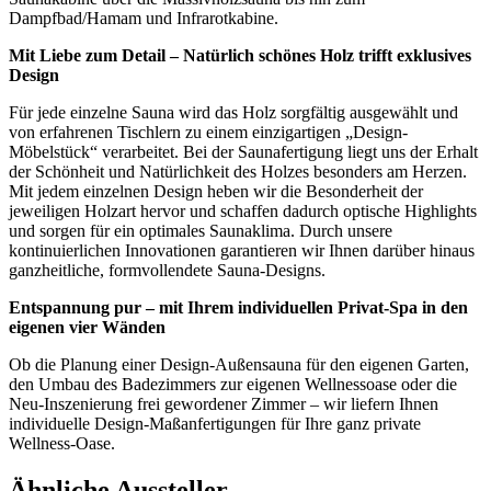
Dampfbad/Hamam und Infrarotkabine.
Mit Liebe zum Detail – Natürlich schönes Holz trifft exklusives
Design
Für jede einzelne Sauna wird das Holz sorgfältig ausgewählt und
von erfahrenen Tischlern zu einem einzigartigen „Design-
Möbelstück“ verarbeitet. Bei der Saunafertigung liegt uns der Erhalt
der Schönheit und Natürlichkeit des Holzes besonders am Herzen.
Mit jedem einzelnen Design heben wir die Besonderheit der
jeweiligen Holzart hervor und schaffen dadurch optische Highlights
und sorgen für ein optimales Saunaklima. Durch unsere
kontinuierlichen Innovationen garantieren wir Ihnen darüber hinaus
ganzheitliche, formvollendete Sauna-Designs.
Entspannung pur – mit Ihrem individuellen Privat-Spa in den
eigenen vier Wänden
Ob die Planung einer Design-Außensauna für den eigenen Garten,
den Umbau des Badezimmers zur eigenen Wellnessoase oder die
Neu-Inszenierung frei gewordener Zimmer – wir liefern Ihnen
individuelle Design-Maßanfertigungen für Ihre ganz private
Wellness-Oase.
Ähnliche Aussteller