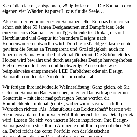
Sich fallen lassen, entspannen, völlig loslassen… Die Sauna in den
eigenen vier Wänden ist purer Luxus für die Seele…
Als einer der renommiertesten Saunahersteller Europas baut corso
schon seit über 50 Jahren Designsaunen und Dampfbäder. Jede
einzelne corso Sauna ist ein maßgeschneidertes Unikat, das mit
Herzblut und viel Gespür für besondere Designs nach
Kundenwunsch entworfen wird. Durch großflächige Glaselemente
gewinnt die Sauna an Transparenz und Großzügigkeit, auch im
Innern der Sauna wird die Individualität betont: Die Schönheit des
Holzes wird bewahrt und durch ausgefeiltes Design hervorgehoben.
Frei schwebende Liegen und hochwertige Accessoires wie
beispielsweise entspannende LED-Farblichter oder ein Design-
Saunaofen runden das Ambiente harmonisch ab.
Wir fertigen Ihre individuelle Wellnesslösung: Ganz gleich, ob Sie
sich eine Sauna im Bad wünschen, in einer Dachschräge oder im
Souterrain – mit einer maßgefertigten Sauna werden die
Räumlichkeiten optimal genutzt, wobei wir uns ganz nach Ihren
Wünschen richten. Als „Manufaktur aus Leidenschaft“ beraten wir
Sie intensiv, damit Ihr privater Wohlfühlbereich bis ins Detail perfekt
wird. Lassen Sie sich von unseren Ideen inspirieren: Ihre Design-
Sauna passt sich stets Ihrem Ambiente und Ihrem persönlichen Stil
an. Dabei reicht das corso Portfolio von der klassischen
Saunakabine über die Massivholzsauna bis hin zum