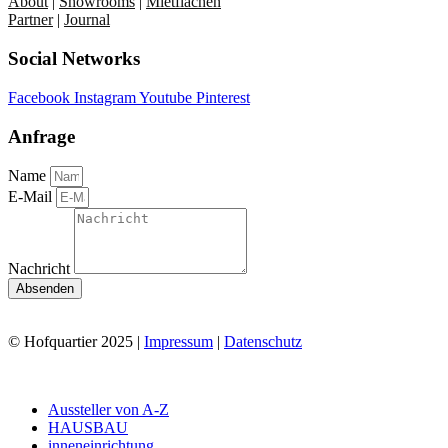
About
|
Showrooms
|
Mietflächen
Partner
|
Journal
Social Networks
Facebook
Instagram
Youtube
Pinterest
Anfrage
Name
E-Mail
Nachricht
Absenden
© Hofquartier 2025 |
Impressum
|
Datenschutz
Main
Aussteller von A-Z
Menu
HAUSBAU
inneneinrichtung