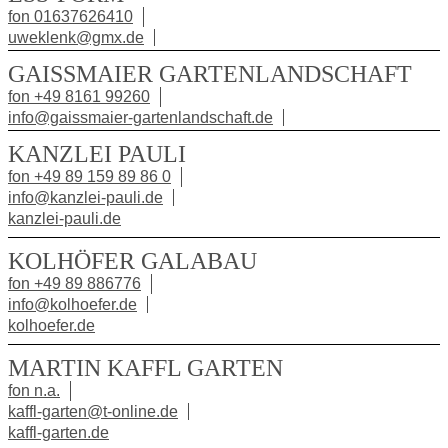
fon 01637626410
uweklenk@gmx.de
GAISSMAIER GARTENLANDSCHAFT
fon +49 8161 99260
info@gaissmaier-gartenlandschaft.de
KANZLEI PAULI
fon +49 89 159 89 86 0
info@kanzlei-pauli.de
kanzlei-pauli.de
KOLHÖFER GALABAU
fon +49 89 886776
info@kolhoefer.de
kolhoefer.de
MARTIN KAFFL GARTEN
fon n.a.
kaffl-garten@t-online.de
kaffl-garten.de