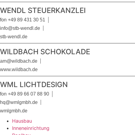
WENDL STEUERKANZLEI
fon +49 89 431 30 51
info@stb-wendl.de
stb-wendl.de
WILDBACH SCHOKOLADE
am@wildbach.de
www.wildbach.de
WML LICHTDESIGN
fon +49 89 66 07 88 90
hq@wmlgmbh.de
wmlgmbh.de
Hausbau
Inneneinrichtung