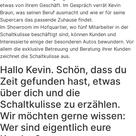
etwas von ihrem Gesch
ä
ft. Im Gespr
ä
ch verr
ä
t Kevin
Braun, was seinen Beruf ausmacht und wie er f
ü
r seine
Supercars das passende Zuhause findet.
Im Showroom im Hofquartier, wo f
ü
nf Mitarbeiter in der
Schaltkulisse besch
ä
ftigt sind, k
ö
nnen Kunden und
Interessierte einige der besonderen Autos bewundern. Vor
allem die exklusive Betreuung und Beratung ihrer Kunden
zeichnet die Schaltkulisse aus.
Hallo Kevin. Schön, dass du
Zeit gefunden hast, etwas
über dich und die
Schaltkulisse zu erzählen.
Wir möchten gerne wissen:
Wer sind eigentlich eure