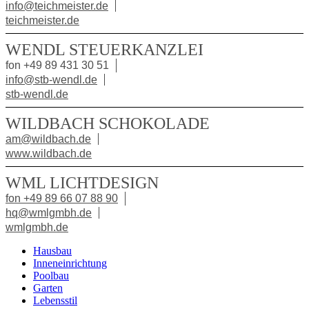
info@teichmeister.de
teichmeister.de
WENDL STEUERKANZLEI
fon +49 89 431 30 51
info@stb-wendl.de
stb-wendl.de
WILDBACH SCHOKOLADE
am@wildbach.de
www.wildbach.de
WML LICHTDESIGN
fon +49 89 66 07 88 90
hq@wmlgmbh.de
wmlgmbh.de
Hausbau
Inneneinrichtung
Poolbau
Garten
Lebensstil