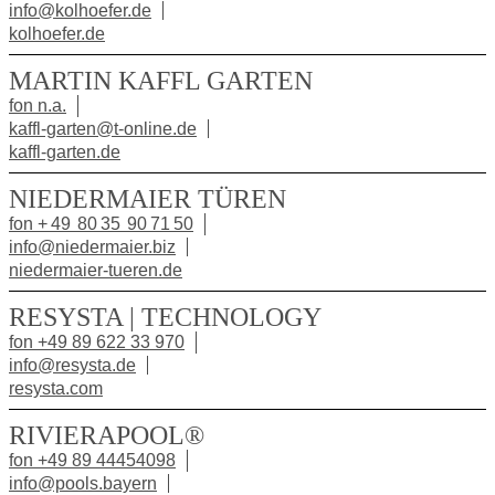
info@kolhoefer.de
kolhoefer.de
MARTIN KAFFL GARTEN
fon n.a.
kaffl-garten@t-online.de
kaffl-garten.de
NIEDERMAIER TÜREN
fon + 49 80 35 90 71 50
info@niedermaier.biz
niedermaier-tueren.de
RESYSTA | TECHNOLOGY
fon +49 89 622 33 970
info@resysta.de
resysta.com
RIVIERAPOOL®
fon +49 89 44454098
info@pools.bayern