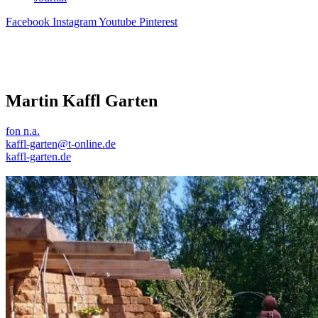
Facebook
Instagram
Youtube
Pinterest
Martin Kaffl Garten
fon n.a.
kaffl-garten@t-online.de
kaffl-garten.de